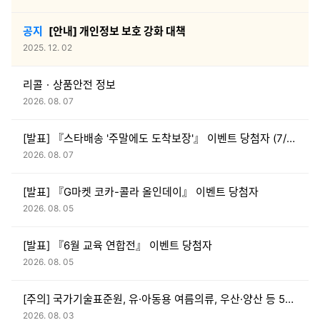
[안내] 개인정보 보호 강화 대책
2025. 12. 02
리콜ㆍ상품안전 정보
2026. 08. 07
열
[발표] 『스타배송 '주말에도 도착보장'』 이벤트 당첨자 (7/10~12)
2026. 08. 07
[발표] 『G마켓 코카-콜라 올인데이』 이벤트 당첨자
2026. 08. 05
[발표] 『6월 교육 연합전』 이벤트 당첨자
2026. 08. 05
[주의] 국가기술표준원, 유·아동용 여름의류, 우산·양산 등 53개 제품 리콜명령 안내
2026. 08. 03